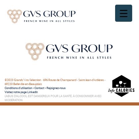
©2023 Grands Vins Sélection • 696 Route de Champanard - Saint-Jean-d'Ardières -
69220 Belleville-en-Beaujolais
Conditions d’utilisation
•
Contact
•
Rejoignez-nous
Visitez notre page LinkedIn
L’ABUS D’ALCOOL EST DANGEREUX POUR LA SANTÉ. À CONSOMMER AVEC
MODÉRATION.