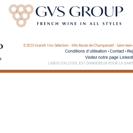
NOS MAISONS
NOS VIGNERONS PARTENAIRES
NO
©2023 Grands Vins Sélection • 696 Route de Champanard - Saint-Jean-d'
Conditions d’utilisation
Contact
Re
•
•
Visitez notre page Linked
L’ABUS D’ALCOOL EST DANGEREUX POUR LA SAN