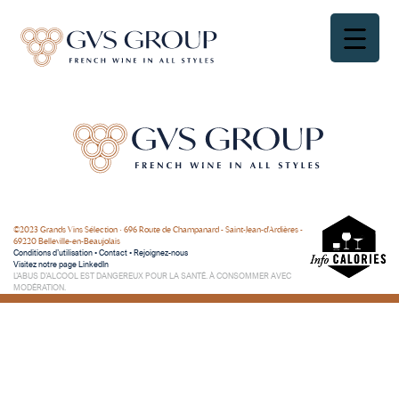
©2023 Grands Vins Sélection • 696 Route de Champanard - Saint-Jean-d'Ardières -
69220 Belleville-en-Beaujolais
Conditions d’utilisation
•
Contact
•
Rejoignez-nous
Visitez notre page LinkedIn
L’ABUS D’ALCOOL EST DANGEREUX POUR LA SANTÉ. À CONSOMMER AVEC
MODÉRATION.