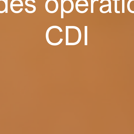
des opérati
CDI