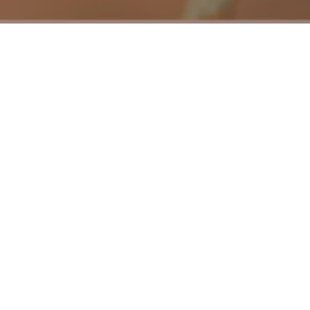
ction et vous travaillerez quotidiennement en
qualité, commercial et ADV, Marketing, et les
ine disponibilité et leur pérennité dans le
on des clients.
ification/ordonnancement, comptant plus de 40
 respect des règles de sécurité de votre équipe.