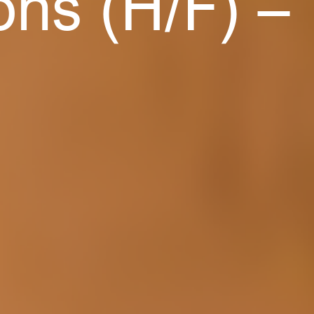
ons (H/F) –