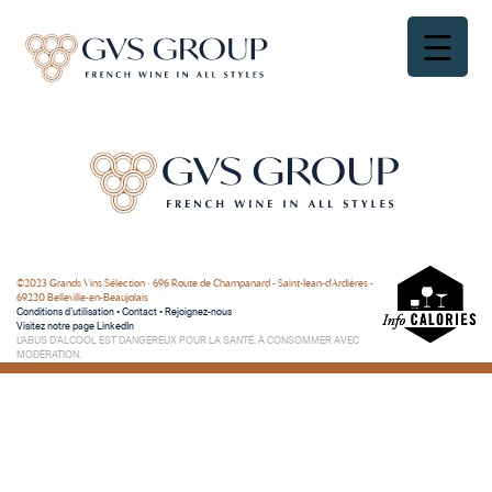
©2023 Grands Vins Sélection • 696 Route de Champanard - Saint-Jean-d'Ardières -
69220 Belleville-en-Beaujolais
Conditions d’utilisation
•
Contact
•
Rejoignez-nous
Visitez notre page LinkedIn
L’ABUS D’ALCOOL EST DANGEREUX POUR LA SANTÉ. À CONSOMMER AVEC
MODÉRATION.