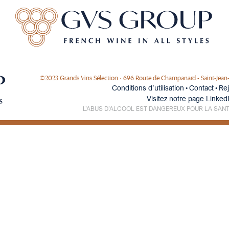
NOS MAISONS
NOS VIGNERONS PARTENAIRES
NO
©2023 Grands Vins Sélection • 696 Route de Champanard - Saint-Jean-d'
Conditions d’utilisation
Contact
Re
•
•
Visitez notre page Linked
L’ABUS D’ALCOOL EST DANGEREUX POUR LA SAN